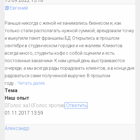
13.09.2022 13:18
📗Евгений
Раньше никогда с женой не занимались бизнесом и, как
только стали располагать нужной суммой, арендовали точку
и выкупили пакет франшизы БД. Открылись в прошлом
сентябре в студенческом городке и не жалеем. Клиентов
всегда много, студенты кофе с собой оценили и есть
постоянные заказчики. К нам целый день выстраиваются
очереди, а мы всегда рады порадовать клиентов, а в конце дня
радоваться сами полученной выручке. В прошлом
году
…
Читать далее...
Тема
Наш опыт
Голос за
1
0
Голос против
Ответить
01.11.2017 13:59
Александр