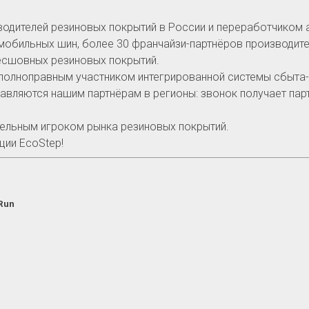
водителей резиновых покрытий в России и переработчиком 
обильных шин, более 30 франчайзи-партнёров производите
бесшовных резиновых покрытий.
полноправным участником интегрированной системы сбыта-п
авляются нашим партнёрам в регионы: звонок получает парт
тельным игроком рынка резиновых покрытий.
ции EcoStep!
Run