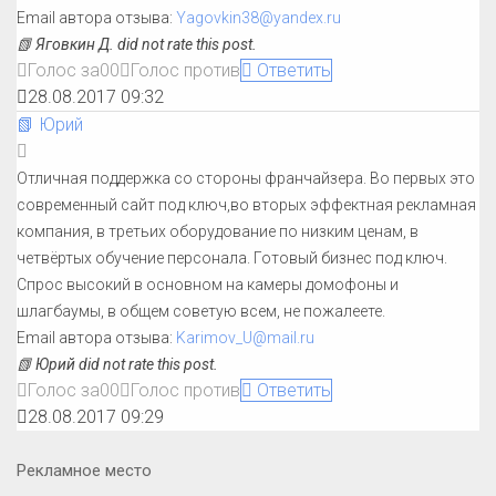
Email автора отзыва:
Yagovkin38@yandex.ru
📗 Яговкин Д. did not rate this post.
Голос за
0
0
Голос против
Ответить
28.08.2017 09:32
📗 Юрий
Отличная поддержка со стороны франчайзера. Во первых это
современный сайт под ключ,во вторых эффектная рекламная
компания, в третьих оборудование по низким ценам, в
четвёртых обучение персонала. Готовый бизнес под ключ.
Спрос высокий в основном на камеры домофоны и
шлагбаумы, в общем советую всем, не пожалеете.
Email автора отзыва:
Karimov_U@mail.ru
📗 Юрий did not rate this post.
Голос за
0
0
Голос против
Ответить
28.08.2017 09:29
Рекламное место