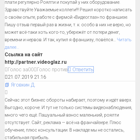
плати регулярно Роялти и покупай у них оборудование.
Здравствуйте Уважаемые коллеги!!! Решил коротко написать
о своём опыте, работе с фирмой «Видеоглаз» по франшизе.
Пишу отзыв первый раз в жизни, т. к. особо в них не верю, но
может всё-таки хоть кого-то, убережёт от потери денег,
времени и нервов. И так, купил я франшизу, повёлся
…
Читать
далее...
Ссылка на сайт
http://partner.videoglaz.ru
Голос за
0
0
Голос против
Ответить
21.07.2019 21:16
📗 Яговкин Д.
Сейчас этот бизнес обороты набирает, поэтому и идёт вверх.
Выгодно, короче. И тут не только системы видеонаблюдения,
много чего ещё. Пашуальный взнос маленький, роялти
отсутствует. Сайт, реклама — всё на франчайзере. Плюс
обучение, плюс консультации. В накладе мы не остались,
стабильная прибыль.